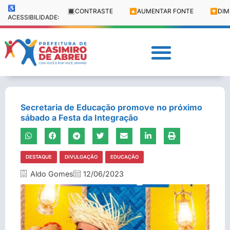
♿
🔳
CONTRASTE
🔼
AUMENTAR FONTE
🔽
DIM
ACESSIBILIDADE:
Secretaria de Educação promove no próximo
sábado a Festa da Integração
DESTAQUE
DIVULGAÇÃO
EDUCAÇÃO
Aldo Gomes
12/06/2023