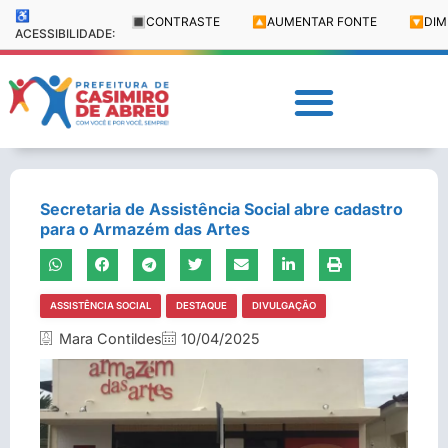
♿
🔳
CONTRASTE
🔼
AUMENTAR FONTE
🔽
DIM
ACESSIBILIDADE:
Secretaria de Assistência Social abre cadastro
para o Armazém das Artes
ASSISTÊNCIA SOCIAL
DESTAQUE
DIVULGAÇÃO
Mara Contildes
10/04/2025