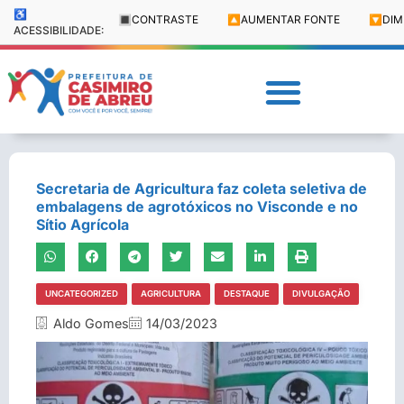
♿
🔳
CONTRASTE
🔼
AUMENTAR FONTE
🔽
DIM
ACESSIBILIDADE:
Secretaria de Agricultura faz coleta seletiva de
embalagens de agrotóxicos no Visconde e no
Sítio Agrícola
UNCATEGORIZED
AGRICULTURA
DESTAQUE
DIVULGAÇÃO
Aldo Gomes
14/03/2023