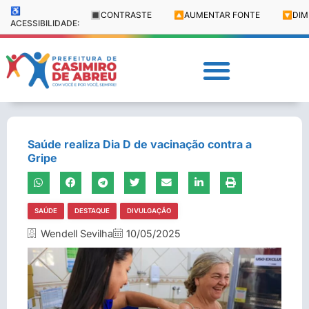
♿
🔳
CONTRASTE
🔼
AUMENTAR FONTE
🔽
DIM
ACESSIBILIDADE:
Saúde realiza Dia D de vacinação contra a
Gripe
SAÚDE
DESTAQUE
DIVULGAÇÃO
Wendell Sevilha
10/05/2025