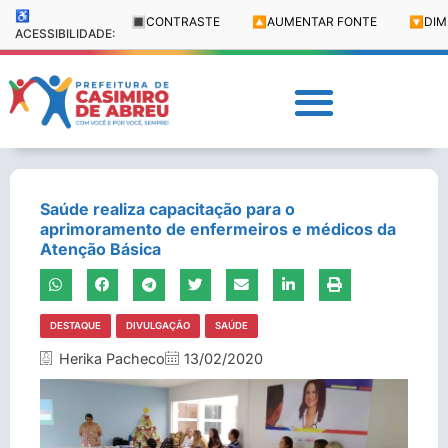
♿
🔳
CONTRASTE
🔼
AUMENTAR FONTE
🔽
DIM
ACESSIBILIDADE:
Saúde realiza capacitação para o
aprimoramento de enfermeiros e médicos da
Atenção Básica
DESTAQUE
DIVULGAÇÃO
SAÚDE
Herika Pacheco
13/02/2020