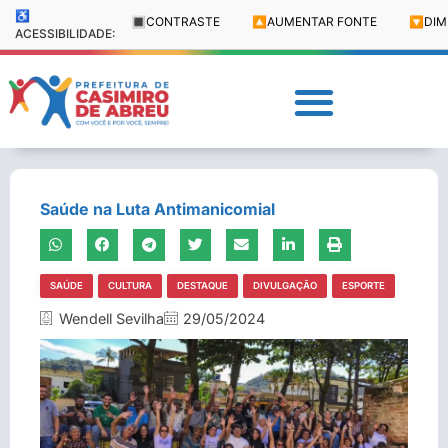
♿
🔳
CONTRASTE
🔼
AUMENTAR FONTE
🔽
DIM
ACESSIBILIDADE:
Saúde na Luta Antimanicomial
SAÚDE
CULTURA
DESTAQUE
DIVULGAÇÃO
ESPORTE
Wendell Sevilha
29/05/2024