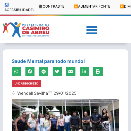
♿
🔳
CONTRASTE
🔼
AUMENTAR FONTE
🔽
DIM
ACESSIBILIDADE:
Saúde Mental para todo mundo!
UNCATEGORIZED
Wendell Sevilha
29/01/2025