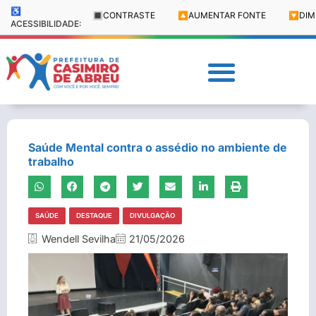
♿
🔳
CONTRASTE
🔼
AUMENTAR FONTE
🔽
DIM
ACESSIBILIDADE:
Saúde Mental contra o assédio no ambiente de
trabalho
SAÚDE
DESTAQUE
DIVULGAÇÃO
Wendell Sevilha
21/05/2026