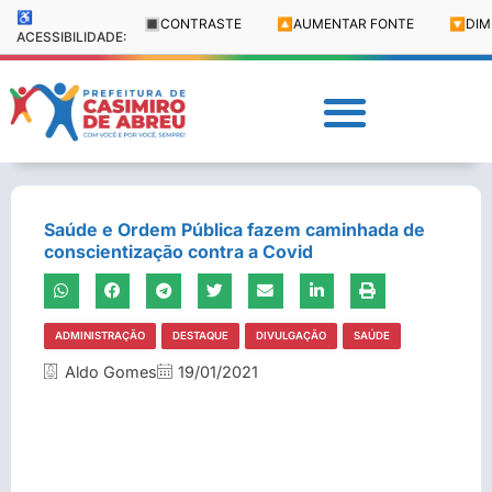
♿
🔳
CONTRASTE
🔼
AUMENTAR FONTE
🔽
DIM
ACESSIBILIDADE:
Saúde e Ordem Pública fazem caminhada de
conscientização contra a Covid
ADMINISTRAÇÃO
DESTAQUE
DIVULGAÇÃO
SAÚDE
Aldo Gomes
19/01/2021