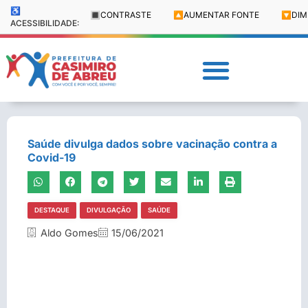
♿
🔳
CONTRASTE
🔼
AUMENTAR FONTE
🔽
DIM
ACESSIBILIDADE:
Saúde divulga dados sobre vacinação contra a
Covid-19
DESTAQUE
DIVULGAÇÃO
SAÚDE
Aldo Gomes
15/06/2021