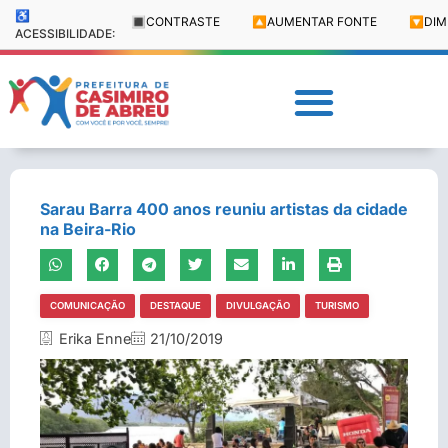
♿
🔳
CONTRASTE
🔼
AUMENTAR FONTE
🔽
DIM
ACESSIBILIDADE:
Sarau Barra 400 anos reuniu artistas da cidade
na Beira-Rio
COMUNICAÇÃO
DESTAQUE
DIVULGAÇÃO
TURISMO
Erika Enne
21/10/2019