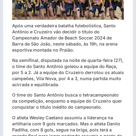
Após uma verdadeira batalha futebolística, Santo
Antônio e Cruzeiro vão decidir o título do
Campeonato Amador de Beach Soccer 2024 de
Barra de São João, neste sábado, às 19h, na arena
esportiva montada no Praião.
Na semifinal, disputada na noite de quarta-feira (27),
o time do Santo Antônio goleou a equipe do Raça,
por 5 a 2. Já a equipe do Cruzeiro derrotou os atuais
campeões, Vila Nova, por 4 a 3, numa partida muito
acirrada e equilibrada.
O time do Santo Antônio busca o tetracampeonato
da competição, enquanto a equipe do Cruzeiro quer
conquistar o título inédito do campeonato.
O atleta Wesley Caetano assumiu a liderança na
artilharia com 9 gols marcados. Mas o atleta Danilo
Padilha, com 8 gols, segue na briga, pois terá a
grande final para jogar podendo assumir o posto de