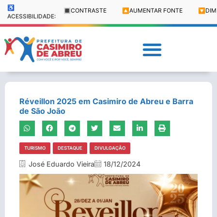
♿
🔳
CONTRASTE
🔼
AUMENTAR FONTE
🔽
DIM
ACESSIBILIDADE:
Réveillon 2025 em Casimiro de Abreu e Barra
de São João
TURISMO
DESTAQUE
DIVULGAÇÃO
José Eduardo Vieira
18/12/2024