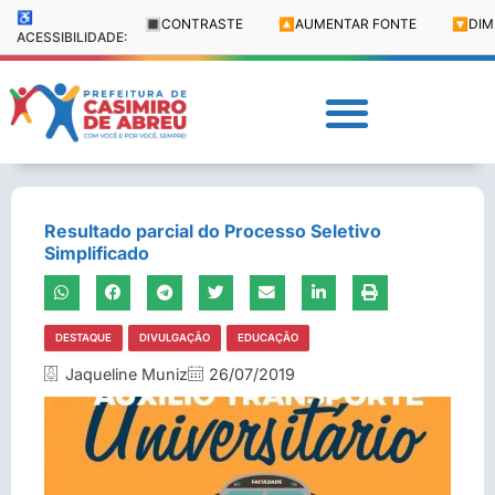
♿
🔳
CONTRASTE
🔼
AUMENTAR FONTE
🔽
DIM
ACESSIBILIDADE:
Resultado parcial do Processo Seletivo
Simplificado
DESTAQUE
DIVULGAÇÃO
EDUCAÇÃO
Jaqueline Muniz
26/07/2019