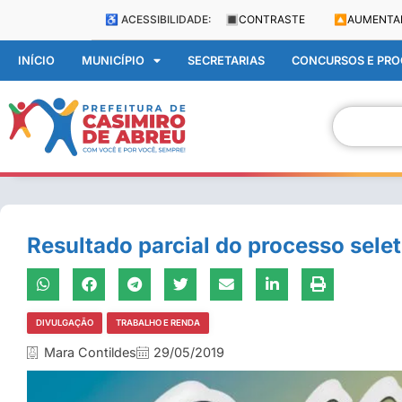
♿ ACESSIBILIDADE:
🔳
CONTRASTE
🔼
AUMENTA
INÍCIO
MUNICÍPIO
SECRETARIAS
CONCURSOS E PROC
Resultado parcial do processo selet
DIVULGAÇÃO
TRABALHO E RENDA
Mara Contildes
29/05/2019