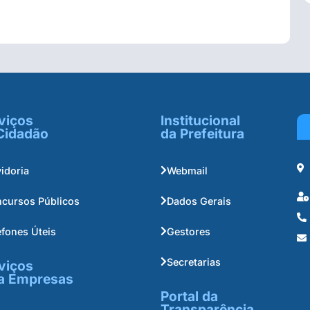
viços
Institucional
Cidadão
da Prefeitura
idoria
Webmail
cursos Públicos
Dados Gerais
efones Úteis
Gestores
Secretarias
viços
a Empresas
Portal da
Transparência