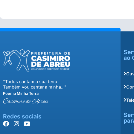
Ser
ao 
Ouv
"Todos cantam a sua terra
Con
Também vou cantar a minha..."
Poema Minha Terra
Tel
Casimiro de Abreu
Ser
Redes sociais
par