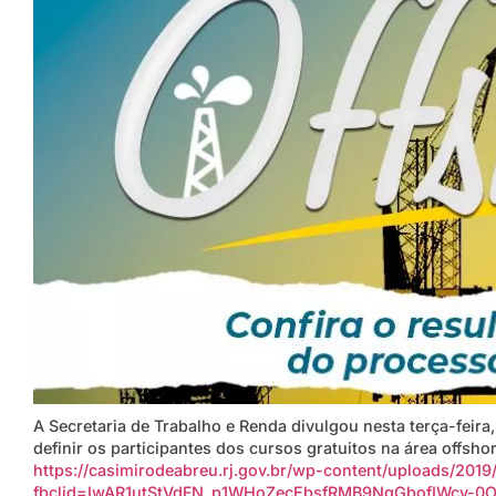
A Secretaria de Trabalho e Renda divulgou nesta terça-feira,
definir os participantes dos cursos gratuitos na área offshor
https://casimirodeabreu.rj.gov.br/wp-content/uploads/2019
fbclid=IwAR1utStVdFN_p1WHoZecEbsfRMB9NgGbofIWcv-0O