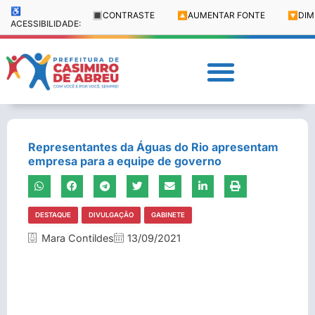
♿
🔳
CONTRASTE
🔼
AUMENTAR FONTE
🔽
DIM
ACESSIBILIDADE:
Representantes da Águas do Rio apresentam
empresa para a equipe de governo
DESTAQUE
DIVULGAÇÃO
GABINETE
Mara Contildes
13/09/2021