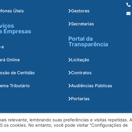
efones Úteis
Gestores
Secretarias
viços
a Empresas
Portal da
Transparência
-e
ará Online
Licitação
ssão de Certidão
Contratos
tema Tributário
Audiências Públicas
Portarias
is relevante, lembrando suas preferências e visitas repetidas. 
S os cookies. No entanto, você pode visitar "Configurações de