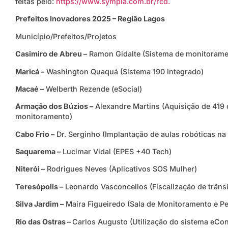
feitas pelo:
https://www.sympla.com.br/rcd.
Prefeitos Inovadores 2025 – Região Lagos
Município/Prefeitos/Projetos
Casimiro de Abreu –
Ramon Gidalte (Sistema de monitorame
Maricá –
Washington Quaquá (Sistema 190 Integrado)
Macaé –
Welberth Rezende (eSocial)
Armação dos Búzios –
Alexandre Martins (Aquisição de 419 c
monitoramento)
Cabo Frio –
Dr. Serginho (Implantação de aulas robóticas na
Saquarema –
Lucimar Vidal (EPES +40 Tech)
Niterói –
Rodrigues Neves (Aplicativos SOS Mulher)
Teresópolis –
Leonardo Vasconcellos (Fiscalização de trâns
Silva Jardim –
Maira Figueiredo (Sala de Monitoramento e P
Rio das Ostras –
Carlos Augusto (Utilização do sistema eCon