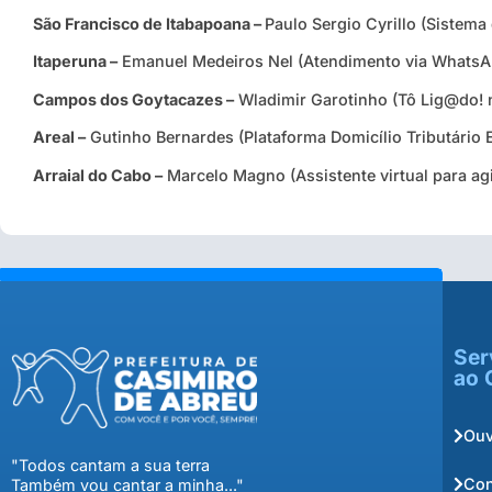
São Francisco de Itabapoana –
Paulo Sergio Cyrillo (Sistema
Itaperuna –
Emanuel Medeiros Nel (Atendimento via WhatsAp
Campos dos Goytacazes –
Wladimir Garotinho (Tô Lig@do! 
Areal –
Gutinho Bernardes (Plataforma Domicílio Tributário E
Arraial do Cabo –
Marcelo Magno (Assistente virtual para ag
Ser
ao 
Ouv
"Todos cantam a sua terra
Con
Também vou cantar a minha..."