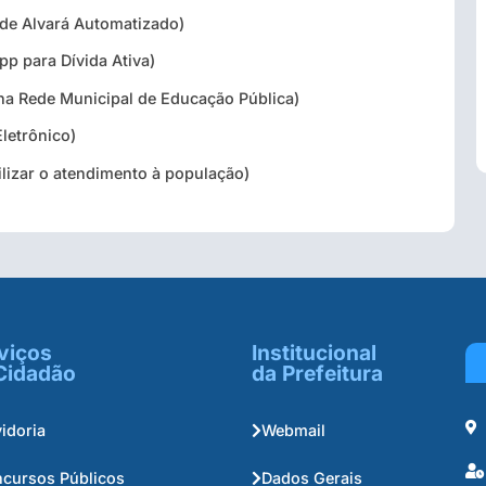
 de Alvará Automatizado)
p para Dívida Ativa)
na Rede Municipal de Educação Pública)
letrônico)
ilizar o atendimento à população)
viços
Institucional
Cidadão
da Prefeitura
idoria
Webmail
cursos Públicos
Dados Gerais