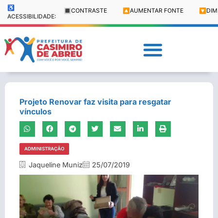
♿
🔳
CONTRASTE
🔼
AUMENTAR FONTE
🔽
DIM
ACESSIBILIDADE:
Projeto Renovar faz visita para resgatar
vínculos
ADMINISTRAÇÃO
Jaqueline Muniz
25/07/2019