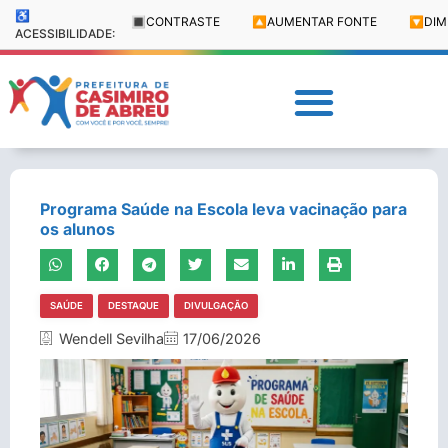
♿
🔳
CONTRASTE
🔼
AUMENTAR FONTE
🔽
DIM
ACESSIBILIDADE:
Programa Saúde na Escola leva vacinação para
os alunos
SAÚDE
DESTAQUE
DIVULGAÇÃO
Wendell Sevilha
17/06/2026