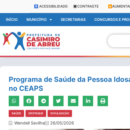
♿ ACESSIBILIDADE:
🔳
CONTRASTE
🔼
AUMENTA
INÍCIO
MUNICÍPIO
SECRETARIAS
CONCURSOS E PROC
Programa de Saúde da Pessoa Idosa
no CEAPS
SAÚDE
DESTAQUE
DIVULGAÇÃO
Wendell Sevilha
26/05/2026