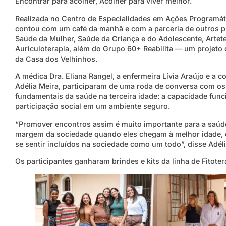
Encontrar para acolher, Acolher para viver melhor.
Realizada no Centro de Especialidades em Ações Programá
contou com um café da manhã e com a parceria de outros p
Saúde da Mulher, Saúde da Criança e do Adolescente, Artet
Auriculoterapia, além do Grupo 60+ Reabilita — um projeto
da Casa dos Velhinhos.
A médica Dra. Eliana Rangel, a enfermeira Lívia Araújo e a
Adélia Meira, participaram de uma roda de conversa com os
fundamentais da saúde na terceira idade: a capacidade funcio
participação social em um ambiente seguro.
“Promover encontros assim é muito importante para a saúd
margem da sociedade quando eles chegam à melhor idade, 
se sentir incluídos na sociedade como um todo”, disse Adéli
Os participantes ganharam brindes e kits da linha de Fitoter