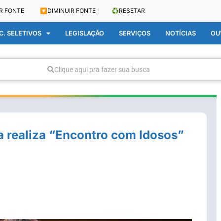
R FONTE
🔽
DIMINUIR FONTE
♻️
RESETAR
. SELETIVOS
LEGISLAÇÃO
SERVIÇOS
NOTÍCIAS
OU
Clique aqui pra fazer sua busca
 realiza “Encontro com Idosos”