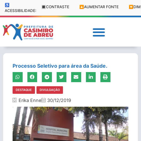
♿
🔳
CONTRASTE
🔼
AUMENTAR FONTE
🔽
DIM
ACESSIBILIDADE:
Processo Seletivo para área da Saúde.
DESTAQUE
DIVULGAÇÃO
Erika Enne
30/12/2019