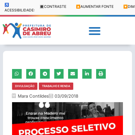
♿
🔳
CONTRASTE
🔼
AUMENTAR FONTE
🔽
DIM
ACESSIBILIDADE:
DIVULGAÇÃO
TRABALHO E RENDA
Mara Contildes
03/09/2018