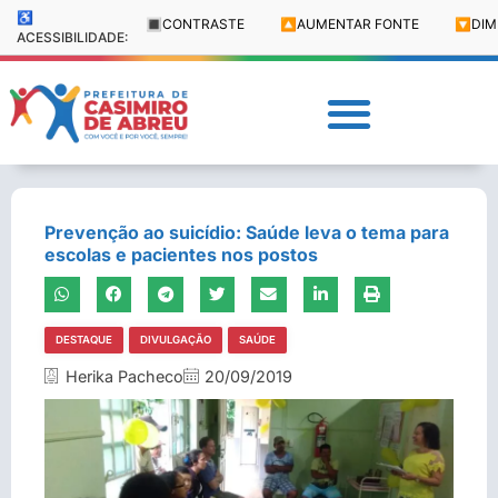
♿
🔳
CONTRASTE
🔼
AUMENTAR FONTE
🔽
DIM
ACESSIBILIDADE:
Prevenção ao suicídio: Saúde leva o tema para
escolas e pacientes nos postos
DESTAQUE
DIVULGAÇÃO
SAÚDE
Herika Pacheco
20/09/2019