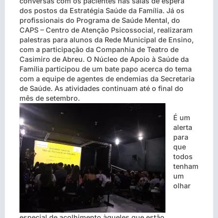
conversas com os pacientes nas salas de espera
dos postos da Estratégia Saúde da Família. Já os
profissionais do Programa de Saúde Mental, do
CAPS – Centro de Atenção Psicossocial, realizaram
palestras para alunos da Rede Municipal de Ensino,
com a participação da Companhia de Teatro de
Casimiro de Abreu. O Núcleo de Apoio à Saúde da
Família participou de um bate papo acerca do tema
com a equipe de agentes de endemias da Secretaria
de Saúde. As atividades continuam até o final do
mês de setembro.
É um
alerta
para
que
todos
tenham
um
olhar
especial de acolhimento àqueles que estão