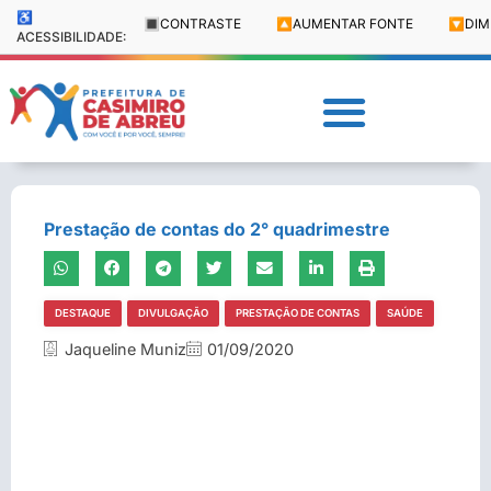
♿
🔳
CONTRASTE
🔼
AUMENTAR FONTE
🔽
DIM
ACESSIBILIDADE:
Prestação de contas do 2° quadrimestre
DESTAQUE
DIVULGAÇÃO
PRESTAÇÃO DE CONTAS
SAÚDE
Jaqueline Muniz
01/09/2020