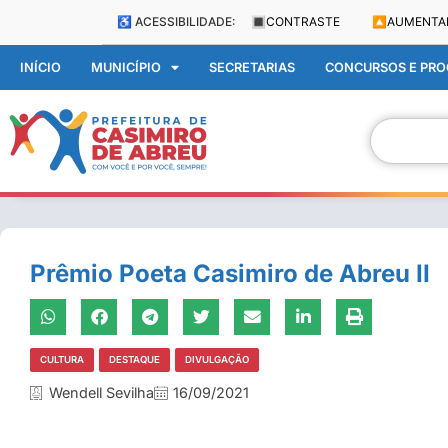
♿ ACESSIBILIDADE:
🔳
CONTRASTE
🔼
AUMENTA
INÍCIO
MUNICÍPIO
SECRETARIAS
CONCURSOS E PROC
Prêmio Poeta Casimiro de Abreu II
CULTURA
DESTAQUE
DIVULGAÇÃO
Wendell Sevilha
16/09/2021