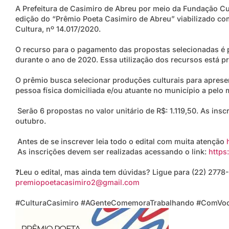
A Prefeitura de Casimiro de Abreu por meio da Fundação Cu
edição do “Prêmio Poeta Casimiro de Abreu” viabilizado com 
Cultura, nº 14.017/2020.
O recurso para o pagamento das propostas selecionadas é p
durante o ano de 2020. Essa utilização dos recursos está pre
O prêmio busca selecionar produções culturais para apresen
pessoa física domiciliada e/ou atuante no município a pelo
Serão 6 propostas no valor unitário de R$: 1.119,50. As insc
outubro.
Antes de se inscrever leia todo o edital com muita atenção
As inscrições devem ser realizadas acessando o link:
https
❓Leu o edital, mas ainda tem dúvidas? Ligue para (22) 2778-
premiopoetacasimiro2@gmail.com
#CulturaCasimiro
#AGenteComemoraTrabalhando
#ComVoc