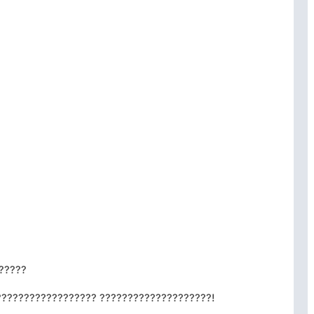
?????
?????????????????? ????????????????????!