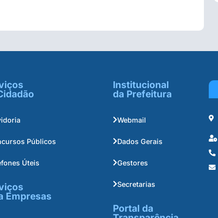
viços
Institucional
Cidadão
da Prefeitura
idoria
Webmail
cursos Públicos
Dados Gerais
efones Úteis
Gestores
Secretarias
viços
a Empresas
Portal da
Transparência