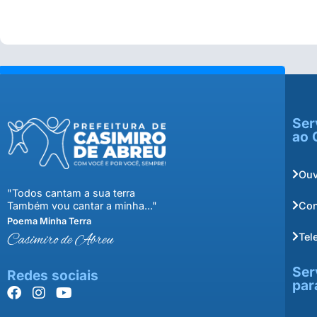
Ser
ao 
Ouv
"Todos cantam a sua terra
Con
Também vou cantar a minha..."
Poema Minha Terra
Tel
Casimiro de Abreu
Ser
Redes sociais
par