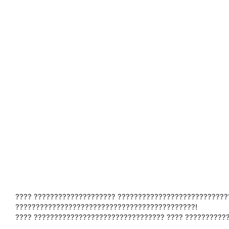
???? ???????????????????? ???????????????????????????
????????????????????????????????????????????!
???? ???????????????????????????????? ???? ??????????