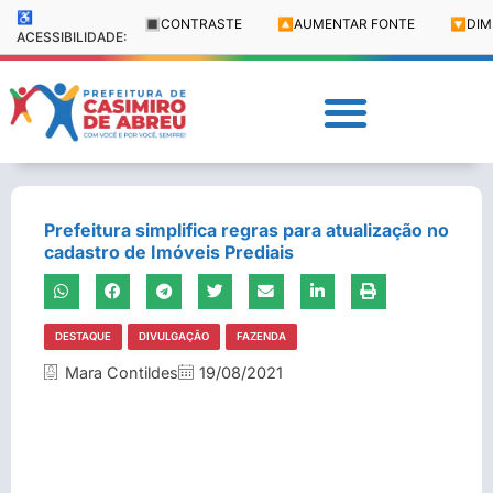
♿
🔳
CONTRASTE
🔼
AUMENTAR FONTE
🔽
DIM
ACESSIBILIDADE:
Prefeitura simplifica regras para atualização no
cadastro de Imóveis Prediais
DESTAQUE
DIVULGAÇÃO
FAZENDA
Mara Contildes
19/08/2021