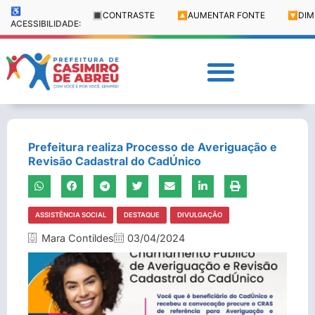
♿
🔳
CONTRASTE
🔼
AUMENTAR FONTE
🔽
DIM
ACESSIBILIDADE:
Prefeitura realiza Processo de Averiguação e
Revisão Cadastral do CadÚnico
ASSISTÊNCIA SOCIAL
DESTAQUE
DIVULGAÇÃO
Mara Contildes
03/04/2024