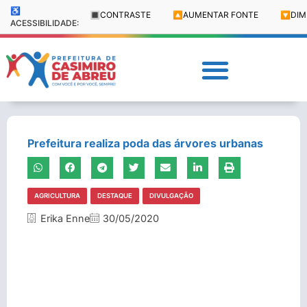
♿
🔳
CONTRASTE
🔼
AUMENTAR FONTE
🔽
DIM
ACESSIBILIDADE:
Prefeitura realiza poda das árvores urbanas
AGRICULTURA
DESTAQUE
DIVULGAÇÃO
Erika Enne
30/05/2020