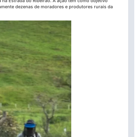
 na Estrada do Ribeirão. A ação tem como objetivo
etamente dezenas de moradores e produtores rurais da