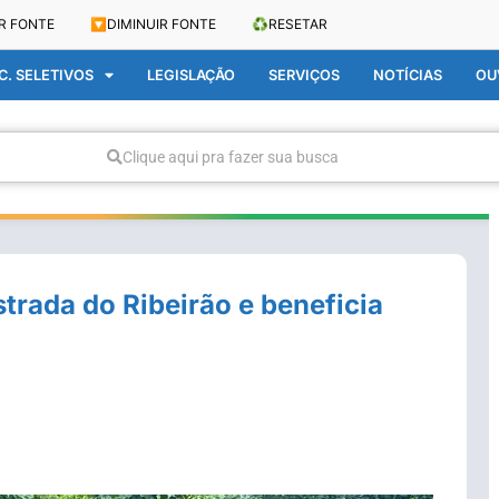
R FONTE
🔽
DIMINUIR FONTE
♻️
RESETAR
. SELETIVOS
LEGISLAÇÃO
SERVIÇOS
NOTÍCIAS
OU
Clique aqui pra fazer sua busca
trada do Ribeirão e beneficia