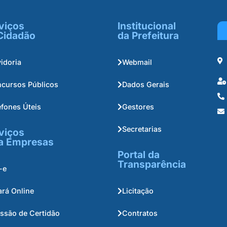
viços
Institucional
Cidadão
da Prefeitura
idoria
Webmail
cursos Públicos
Dados Gerais
efones Úteis
Gestores
Secretarias
viços
a Empresas
Portal da
Transparência
-e
ará Online
Licitação
ssão de Certidão
Contratos