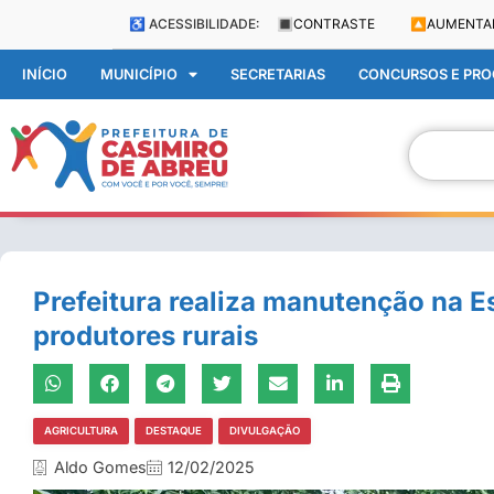
♿ ACESSIBILIDADE:
🔳
CONTRASTE
🔼
AUMENTA
INÍCIO
MUNICÍPIO
SECRETARIAS
CONCURSOS E PROC
Prefeitura realiza manutenção na Es
produtores rurais
AGRICULTURA
DESTAQUE
DIVULGAÇÃO
Aldo Gomes
12/02/2025