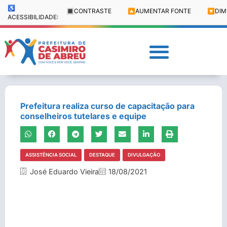
♿
🔳
CONTRASTE
🔼
AUMENTAR FONTE
🔽
DIM
ACESSIBILIDADE:
Prefeitura realiza curso de capacitação para
conselheiros tutelares e equipe
ASSISTÊNCIA SOCIAL
DESTAQUE
DIVULGAÇÃO
José Eduardo Vieira
18/08/2021