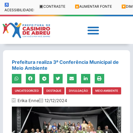
♿
🔳
CONTRASTE
🔼
AUMENTAR FONTE
🔽
DIM
ACESSIBILIDADE:
Prefeitura realiza 3ª Conferência Municipal de
Meio Ambiente
UNCATEGORIZED
DESTAQUE
DIVULGAÇÃO
MEIO AMBIENTE
Erika Enne
12/12/2024