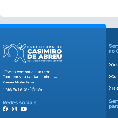
Ser
ao 
Ouv
"Todos cantam a sua terra
Con
Também vou cantar a minha..."
Poema Minha Terra
Tel
Casimiro de Abreu
Ser
Redes sociais
par