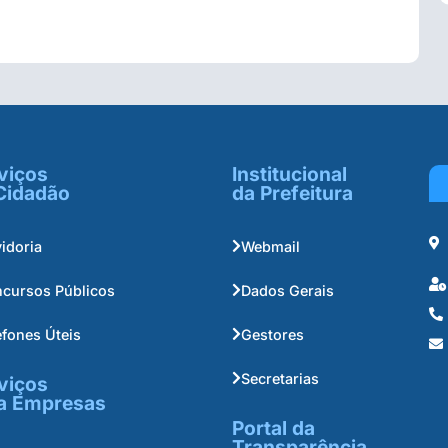
viços
Institucional
Cidadão
da Prefeitura
idoria
Webmail
cursos Públicos
Dados Gerais
efones Úteis
Gestores
Secretarias
viços
a Empresas
Portal da
Transparência