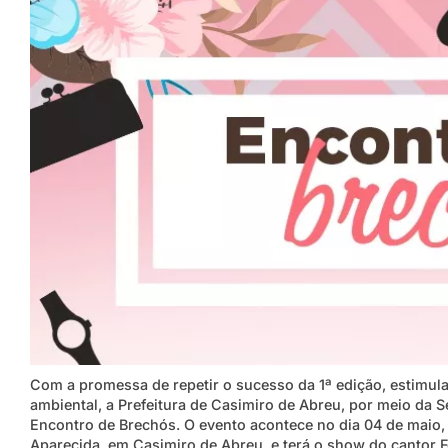
Com a promessa de repetir o sucesso da 1ª edição, estimul
ambiental, a Prefeitura de Casimiro de Abreu, por meio da S
Encontro de Brechós. O evento acontece no dia 04 de maio, 
Aparecida, em Casimiro de Abreu, e terá o show do cantor F