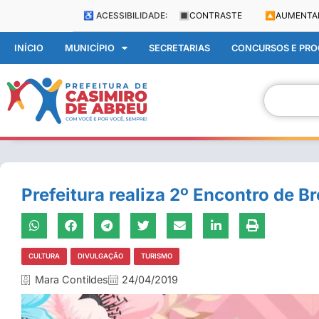
♿ ACESSIBILIDADE:
🔳
CONTRASTE
🔼
AUMENTA
INÍCIO
MUNICÍPIO
SECRETARIAS
CONCURSOS E PROC
Prefeitura realiza 2º Encontro de 
CULTURA
DIVULGAÇÃO
TURISMO
Mara Contildes
24/04/2019