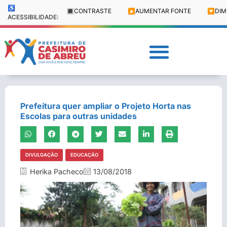
♿
🔳
CONTRASTE
🔼
AUMENTAR FONTE
🔽
DIM
ACESSIBILIDADE:
Prefeitura quer ampliar o Projeto Horta nas
Escolas para outras unidades
DIVULGAÇÃO
EDUCAÇÃO
Herika Pacheco
13/08/2018