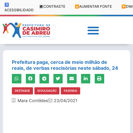
♿
🔳
CONTRASTE
🔼
AUMENTAR FONTE
🔽
DIM
ACESSIBILIDADE:
Prefeitura paga, cerca de meio milhão de
reais, de verbas rescisórias neste sábado, 24
DESTAQUE
DIVULGAÇÃO
FAZENDA
Mara Contildes
23/04/2021