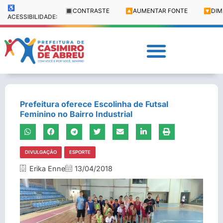
♿
🔳
CONTRASTE
🔼
AUMENTAR FONTE
🔽
DIM
ACESSIBILIDADE:
Prefeitura oferece Escolinha de Futsal
Feminino no Bairro Industrial
DIVULGAÇÃO
ESPORTE
Erika Enne
13/04/2018