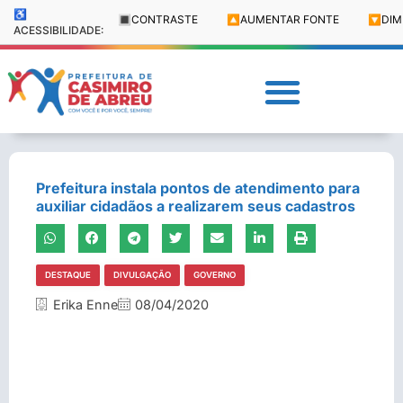
♿
🔳
CONTRASTE
🔼
AUMENTAR FONTE
🔽
DIM
ACESSIBILIDADE:
Prefeitura instala pontos de atendimento para
auxiliar cidadãos a realizarem seus cadastros
DESTAQUE
DIVULGAÇÃO
GOVERNO
Erika Enne
08/04/2020