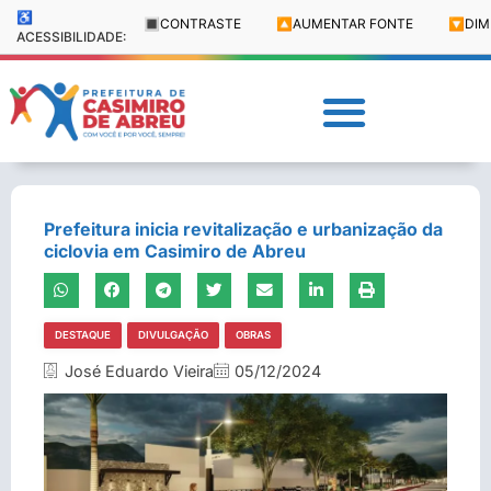
♿
🔳
CONTRASTE
🔼
AUMENTAR FONTE
🔽
DIM
ACESSIBILIDADE:
Prefeitura inicia revitalização e urbanização da
ciclovia em Casimiro de Abreu
DESTAQUE
DIVULGAÇÃO
OBRAS
José Eduardo Vieira
05/12/2024