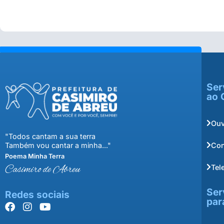
Ser
ao 
Ouv
"Todos cantam a sua terra
Con
Também vou cantar a minha..."
Poema Minha Terra
Tel
Casimiro de Abreu
Ser
Redes sociais
par