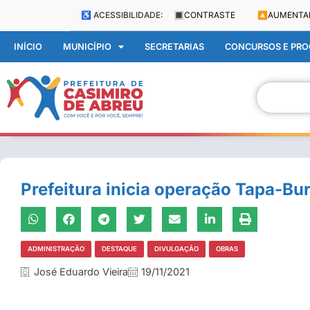
♿ ACESSIBILIDADE:
🔳
CONTRASTE
🔼
AUMENTA
INÍCIO
MUNICÍPIO
SECRETARIAS
CONCURSOS E PROC
Prefeitura inicia operação Tapa-Bu
ADMINISTRAÇÃO
DESTAQUE
DIVULGAÇÃO
OBRAS
José Eduardo Vieira
19/11/2021