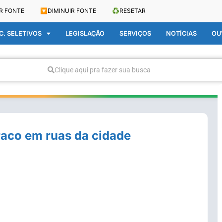
R FONTE
🔽
DIMINUIR FONTE
♻️
RESETAR
. SELETIVOS
LEGISLAÇÃO
SERVIÇOS
NOTÍCIAS
OU
Clique aqui pra fazer sua busca
raco em ruas da cidade