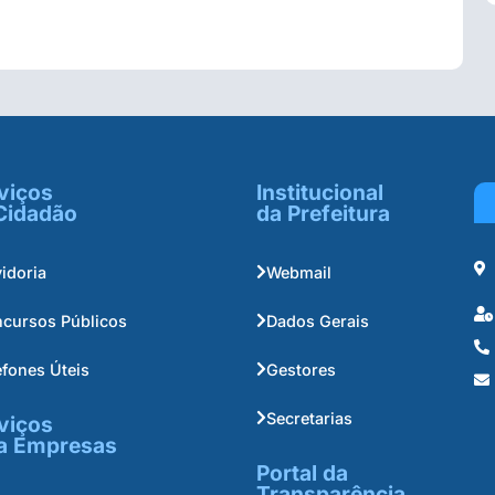
viços
Institucional
Cidadão
da Prefeitura
idoria
Webmail
cursos Públicos
Dados Gerais
efones Úteis
Gestores
Secretarias
viços
a Empresas
Portal da
Transparência