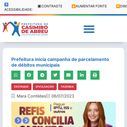
♿
🔳
CONTRASTE
🔼
AUMENTAR FONTE
🔽
DIM
ACESSIBILIDADE:
Prefeitura inicia campanha de parcelamento
de débitos municipais
DESTAQUE
DIVULGAÇÃO
FAZENDA
Mara Contildes
06/07/2023