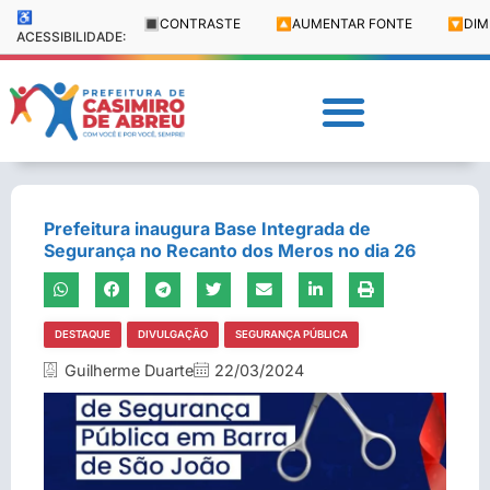
♿
🔳
CONTRASTE
🔼
AUMENTAR FONTE
🔽
DIM
ACESSIBILIDADE:
Prefeitura inaugura Base Integrada de
Segurança no Recanto dos Meros no dia 26
DESTAQUE
DIVULGAÇÃO
SEGURANÇA PÚBLICA
Guilherme Duarte
22/03/2024