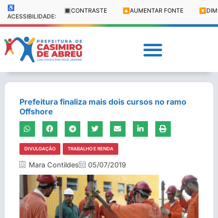
♿
🔳
CONTRASTE
🔼
AUMENTAR FONTE
🔽
DIM
ACESSIBILIDADE:
Prefeitura finaliza mais dois cursos no ramo
Offshore
DIVULGAÇÃO
TRABALHO E RENDA
Mara Contildes
05/07/2019