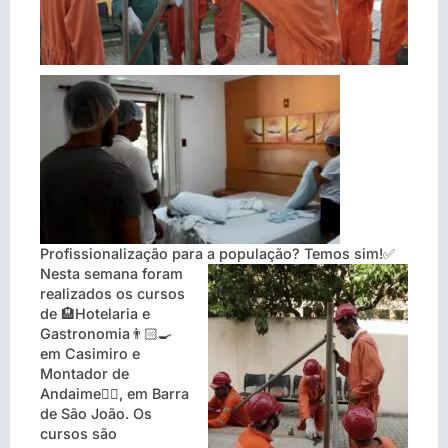
Profissionalização para a população? Temos sim!
✅
Nesta semana foram
realizados os cursos
de
🏨
Hotelaria e
Gastronomia
👨🏻‍🍳
em Casimiro e
Montador de
Andaime
👷‍♀
, em Barra
de São João. Os
cursos são