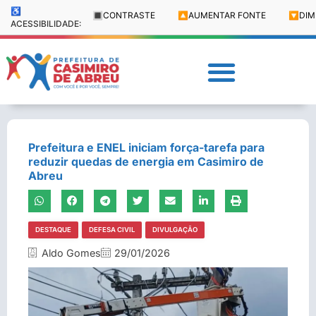
♿
🔳
CONTRASTE
🔼
AUMENTAR FONTE
🔽
DIM
ACESSIBILIDADE:
Prefeitura e ENEL iniciam força-tarefa para
reduzir quedas de energia em Casimiro de
Abreu
DESTAQUE
DEFESA CIVIL
DIVULGAÇÃO
Aldo Gomes
29/01/2026