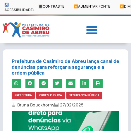
♿
🔳
CONTRASTE
🔼
AUMENTAR FONTE
🔽
DIM
ACESSIBILIDADE:
Prefeitura de Casimiro de Abreu lança canal de
denúncias para reforçar a segurança e a
ordem pública
PREFEITURA
ORDEM PÚBLICA
SEGURANÇA PÚBLICA
Bruna Bouckhorny
27/02/2025