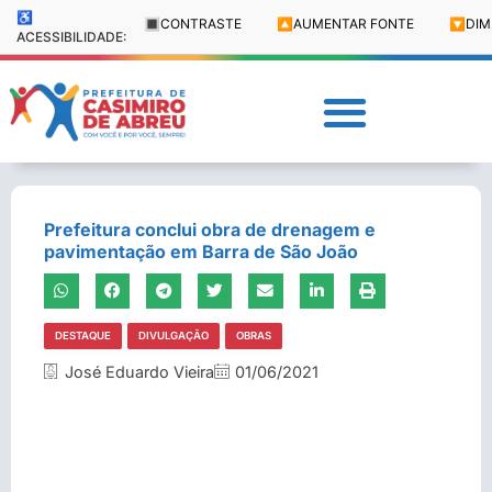
♿
🔳
CONTRASTE
🔼
AUMENTAR FONTE
🔽
DIM
ACESSIBILIDADE:
Prefeitura conclui obra de drenagem e
pavimentação em Barra de São João
DESTAQUE
DIVULGAÇÃO
OBRAS
José Eduardo Vieira
01/06/2021