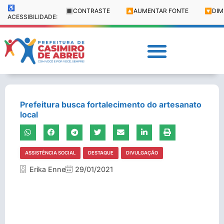
♿
🔳
CONTRASTE
🔼
AUMENTAR FONTE
🔽
DIM
ACESSIBILIDADE:
Prefeitura busca fortalecimento do artesanato
local
ASSISTÊNCIA SOCIAL
DESTAQUE
DIVULGAÇÃO
Erika Enne
29/01/2021