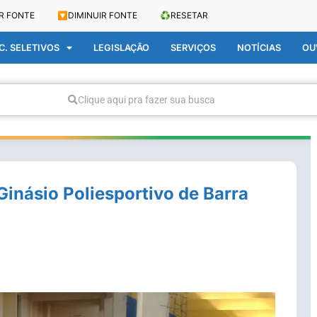
R FONTE
🔽
DIMINUIR FONTE
♻️
RESETAR
. SELETIVOS
LEGISLAÇÃO
SERVIÇOS
NOTÍCIAS
OU
Clique aqui pra fazer sua busca
 Ginásio Poliesportivo de Barra