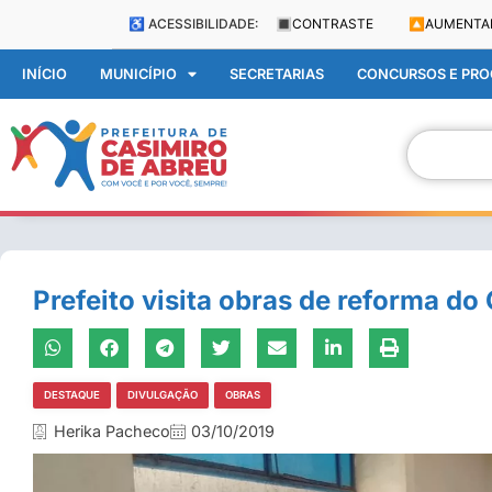
♿ ACESSIBILIDADE:
🔳
CONTRASTE
🔼
AUMENTA
INÍCIO
MUNICÍPIO
SECRETARIAS
CONCURSOS E PROC
Prefeito visita obras de reforma do
DESTAQUE
DIVULGAÇÃO
OBRAS
Herika Pacheco
03/10/2019