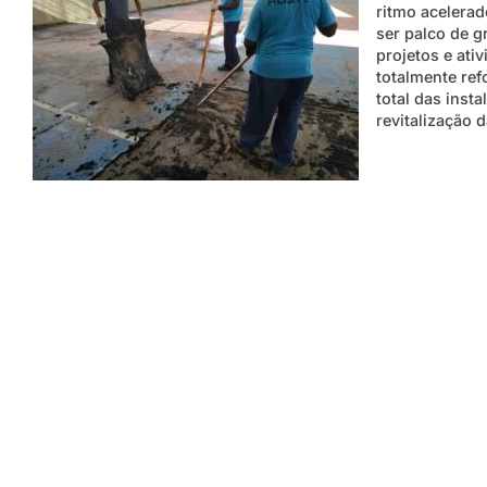
ritmo acelerad
ser palco de g
projetos e ati
totalmente re
total das insta
revitalização 