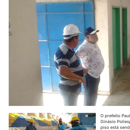
O prefeito Pau
Ginásio Polies
piso está send