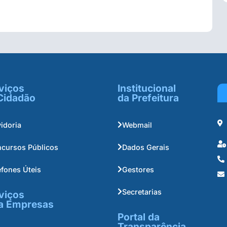
viços
Institucional
Cidadão
da Prefeitura
idoria
Webmail
cursos Públicos
Dados Gerais
efones Úteis
Gestores
Secretarias
viços
a Empresas
Portal da
Transparência