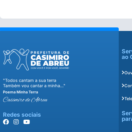
Ser
ao 
Ouv
"Todos cantam a sua terra
Con
Também vou cantar a minha..."
Poema Minha Terra
Tel
Casimiro de Abreu
Ser
Redes sociais
par