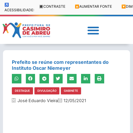
♿
🔳
CONTRASTE
🔼
AUMENTAR FONTE
🔽
DIM
ACESSIBILIDADE:
Prefeito se reúne com representantes do
Instituto Oscar Niemeyer
DESTAQUE
DIVULGAÇÃO
GABINETE
José Eduardo Vieira
12/05/2021