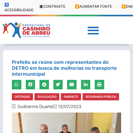
♿
🔳
CONTRASTE
🔼
AUMENTAR FONTE
🔽
DIM
ACESSIBILIDADE:
Prefeito se reúne com representantes do
DETRO em busca de melhorias no transporte
intermunicipal
DESTAQUE
DIVULGAÇÃO
GABINETE
SEGURANÇA PÚBLICA
Guilherme Duarte
12/07/2023