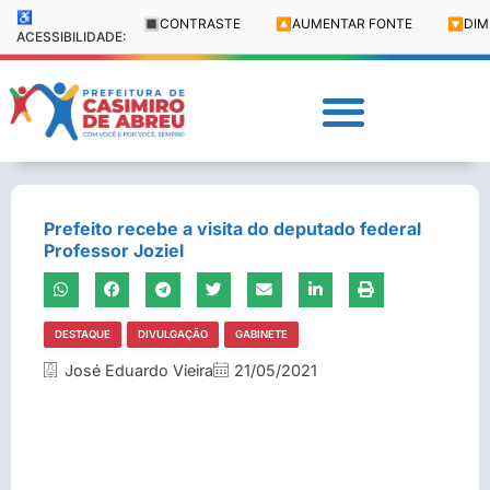
♿
🔳
CONTRASTE
🔼
AUMENTAR FONTE
🔽
DIM
ACESSIBILIDADE:
Prefeito recebe a visita do deputado federal
Professor Joziel
DESTAQUE
DIVULGAÇÃO
GABINETE
José Eduardo Vieira
21/05/2021