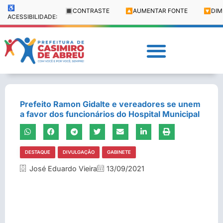
♿
🔳
CONTRASTE
🔼
AUMENTAR FONTE
🔽
DIM
ACESSIBILIDADE:
Prefeito Ramon Gidalte e vereadores se unem
a favor dos funcionários do Hospital Municipal
DESTAQUE
DIVULGAÇÃO
GABINETE
José Eduardo Vieira
13/09/2021